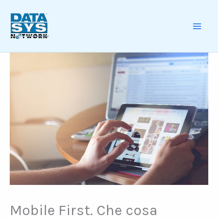
Skip
to
content
MAI
ME
Mobile First. Che cosa