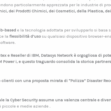
rendono particolarmente apprezzata per le industrie di p
ici, dei Prodotti Chimici, dei Cosmetici, della Plastica, de
eb-based
e la tecnologia adottata per svilupparlo si basa 
ce la
flessibilità d’uso
su qualsiasi dispositivo browser-e
software.
tex e Reseller di IBM, Datasys Network è orgogliosa di pot
 Power i, e questo traguardo consolida la storica partner
e clienti con una proposta mirata di “Polizza” Disaster Re
ale la Cyber Security assume una valenza centrale e dive
 piccole e medie aziende .