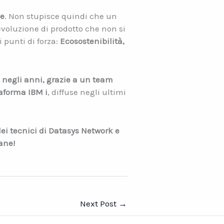
le
. Non stupisce quindi che un
evoluzione di prodotto che non si
i punti di forza:
Ecosostenibilità,
 negli anni, grazie a un team
taforma IBM i
, diffuse negli ultimi
ei tecnici di Datasys Network e
ane!
Next Post
→