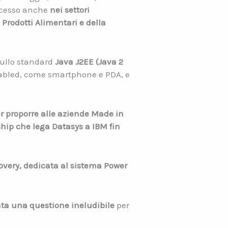
rocesso anche
nei settori
i Prodotti Alimentari e della
sullo standard
Java J2EE (Java 2
nabled, come smartphone e PDA, e
er proporre alle aziende Made in
ship che lega Datasys a IBM fin
covery, dedicata al sistema Power
nta una questione ineludibile
per