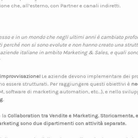
ione che, all’esterno, con Partner e canali indiretti.
sso e in un mondo che negli ultimi anni è cambiato prof
nti perché non si sono evolute e non hanno creato una stru
e aziende italiane in ambito Marketing & Sales, e quali son
l’improvvisazione!
Le aziende devono implementare dei proce
no essere strutturati. Per raggiungere questi obiettivi è
ne
, software di marketing automation, etc..), e nello svilup
ng
.
è la
Collaboration tra Vendite e Marketing. Storicamente, e
arketing sono due dipartimenti con attività separate.