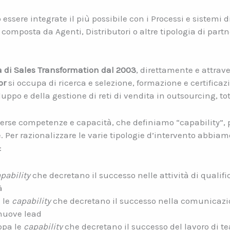
essere integrate il più possibile con i Processi e sistemi
, composta da Agenti, Distributori o altre tipologia di par
a di Sales Transformation dal 2003
, direttamente e attrave
or
si occupa di ricerca e selezione, formazione e certificazi
uppo e della gestione di reti di vendita in outsourcing, tota
erse competenze e capacità, che definiamo “capability”, p
 Per razionalizzare le varie tipologie d’intervento abbiamo
:
pability
che decretano il successo nelle attività di quali
à
 le
capability
che decretano il successo nella comunicazio
 nuove lead
ppa le
capability
che decretano il successo del lavoro di te