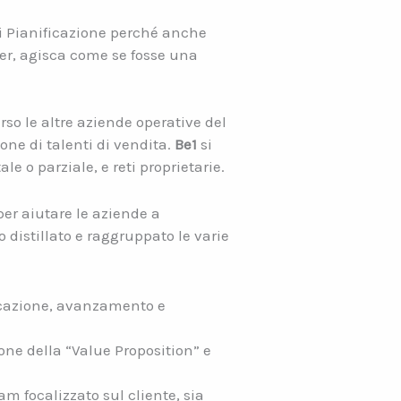
 di Pianificazione perché anche
tner, agisca come se fosse una
rso le altre aziende operative del
one di talenti di vendita.
Be1
si
le o parziale, e reti proprietarie.
er aiutare le aziende a
 distillato e raggruppato le varie
ficazione, avanzamento e
ne della “Value Proposition” e
am focalizzato sul cliente, sia