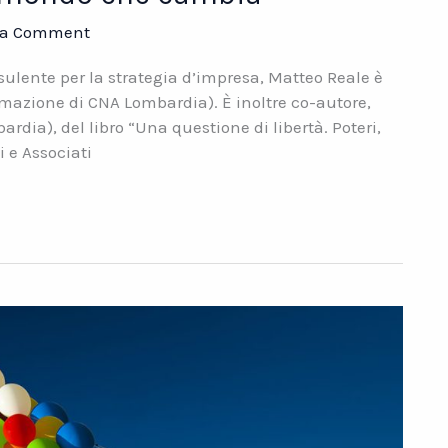
 a Comment
lente per la strategia d’impresa, Matteo Reale è
ormazione di CNA Lombardia). È inoltre co-autore,
dia), del libro “Una questione di libertà. Poteri,
i e Associati