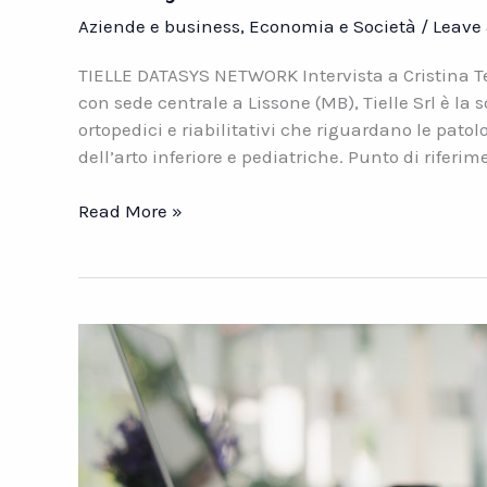
Aziende e business
,
Economia e Società
/
Leave
TIELLE DATASYS NETWORK Intervista a Cristina Ten
con sede centrale a Lissone (MB), Tielle Srl è la s
ortopedici e riabilitativi che riguardano le patol
dell’arto inferiore e pediatriche. Punto di riferim
Datasys
Read More »
Case
Studies:
Tielle