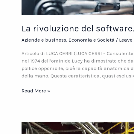
La rivoluzione del software
Aziende e business
,
Economia e Società
/
Leave
Articolo di LUCA CERRI (LUCA CERRI – Consulente, 
nel 1974 dell’ominide Lucy ha dimostrato che da 
pollice opponibile, cioè la capacità anatomica di 
della mano. Questa caratteristica, quasi esclu
La
Read More »
rivoluzione
del
software.
Verso
la