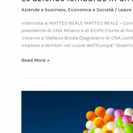
Aziende e business
,
Economia e Società
/
Leave
Intervista a MATTEO REALE MATTEO REALE – Consu
presidente di CNA Milano e di ECIPA (l’ente di f
insieme a Stefano Binda (Segretario di CNA Lombar
imprese e territori nel cuore dell’Europa” (Guerin
Le
Read More »
aziende
lombarde
in
un
mondo
che
cambia