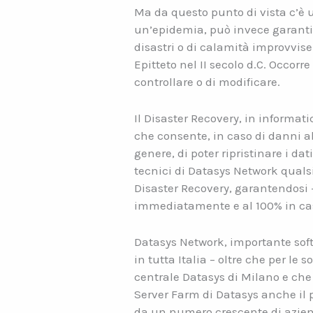
Ma da questo punto di vista c’è u
un’epidemia, può invece garantirsi
disastri o di calamità improvvise.
Epitteto nel II secolo d.C. Occorr
controllare o di modificare.
Il Disaster Recovery, in informat
che consente, in caso di danni all
genere, di poter ripristinare i d
tecnici di Datasys Network quals
Disaster Recovery, garantendosi –
immediatamente e al 100% in caso
Datasys Network, importante soft
in tutta Italia – oltre che per le
centrale Datasys di Milano e che
Server Farm di Datasys anche il p
da un numero crescente di aziend