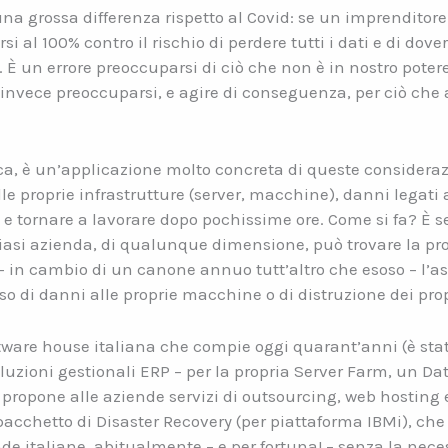
na grossa differenza rispetto al Covid: se un imprenditor
 al 100% contro il rischio di perdere tutti i dati e di dove
 È un errore preoccuparsi di ciò che non è in nostro potere, 
e invece preoccuparsi, e agire di conseguenza, per ciò che 
ica, è un’applicazione molto concreta di queste considerazi
e proprie infrastrutture (server, macchine), danni legati a
ati e tornare a lavorare dopo pochissime ore. Come si fa? È 
iasi azienda, di qualunque dimensione, può trovare la pro
 in cambio di un canone annuo tutt’altro che esoso – l’ass
 di danni alle proprie macchine o di distruzione dei prop
ware house italiana che compie oggi quarant’anni (è stat
 soluzioni gestionali ERP – per la propria Server Farm, un Da
 propone alle aziende servizi di outsourcing, web hosting 
acchetto di Disaster Recovery (per piattaforma IBMi), che 
e italiane, abitualmente – e per fortuna! – senza la neces