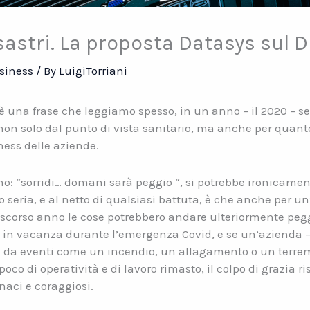
sastri. La proposta Datasys sul 
siness
/ By
LuigiTorriani
 è una frase che leggiamo spesso, in un anno – il 2020 –
n solo dal punto di vista sanitario, ma anche per quanto r
ness delle aziende.
: “sorridi… domani sarà peggio “, si potrebbe ironicament
o seria, e al netto di qualsiasi battuta, è che anche per 
lo scorso anno le cose potrebbero andare ulteriormente peggi
to in vacanza durante l’emergenza Covid, e se un’azienda
a da eventi come un incendio, un allagamento o un terremot
 di operatività e di lavoro rimasto, il colpo di grazia risc
naci e coraggiosi.