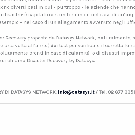
sono diversi casi in cui – purtroppo – le aziende che hann
un disastro: è capitato con un terremoto nel caso di un’i
o esempio – nel caso di un allagamento avvenuto negli uffi
ter Recovery proposto da Datasys Network, naturalmente, si
e una volta all’anno) dei test per verificare il corretto f
olutamente pronti in caso di calamità
o di disastri impr
è, e si chiama Disaster Recovery by Datasys.
RY DI DATASYS NETWORK:
info@datasys.it
/ Tel. 02 677 335