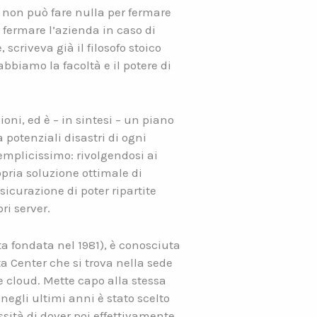
e non può fare nulla per fermare
r fermare l’azienda in caso di
scriveva già il filosofo stoico
abbiamo la facoltà e il potere di
oni, ed è – in sintesi – un piano
 potenziali disastri di ogni
semplicissimo: rivolgendosi ai
pria soluzione ottimale di
icurazione di poter ripartite
ri server.
a fondata nel 1981), è conosciuta
ta Center che si trova nella sede
e cloud. Mette capo alla stessa
negli ultimi anni è stato scelto
sità di dover poi effettivamente