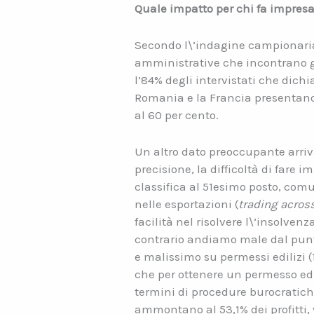
Quale impatto per chi fa impres
Secondo l\’indagine campionari
amministrative che incontrano gli
l’84% degli intervistati che dich
Romania e la Francia presentano 
al 60 per cento.
Un altro dato preoccupante arri
precisione, la difficoltà di fare 
classifica al 51esimo posto, comun
nelle esportazioni (
trading acros
facilità nel risolvere l\’insolvenza
contrario andiamo male dal punto 
e malissimo su permessi edilizi (1
che per ottenere un permesso edi
termini di procedure burocratich
ammontano al 53,1% dei profitti,