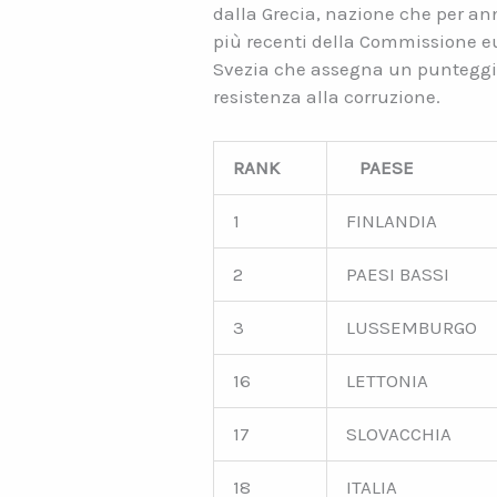
dalla Grecia, nazione che per ann
più recenti della Commissione eur
Svezia che assegna un punteggio 
resistenza alla corruzione.
RANK
PAESE
1
FINLANDIA
2
PAESI BASSI
3
LUSSEMBURGO
16
LETTONIA
17
SLOVACCHIA
18
ITALIA