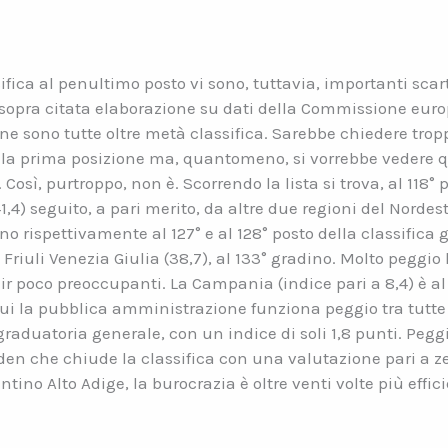
ifica al penultimo posto vi sono, tuttavia, importanti scarti 
opra citata elaborazione su dati della Commissione euro
iane sono tutte oltre metà classifica. Sarebbe chiedere trop
alla prima posizione ma, quantomeno, si vorrebbe vedere 
Così, purtroppo, non è. Scorrendo la lista si trova, al 118° p
1,4) seguito, a pari merito, da altre due regioni del Norde
ano rispettivamente al 127° e al 128° posto della classifica
 Friuli Venezia Giulia (38,7), al 133° gradino. Molto peggio 
r poco preoccupanti. La Campania (indice pari a 8,4) è al 1
in cui la pubblica amministrazione funziona peggio tra tutte 
graduatoria generale, con un indice di soli 1,8 punti. Peggi
en che chiude la classifica con una valutazione pari a z
rentino Alto Adige, la burocrazia è oltre venti volte più effi