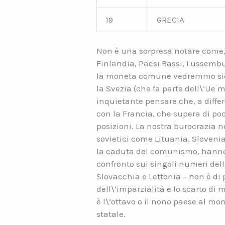
19
GRECIA
Non è una sorpresa notare come, ai
Finlandia, Paesi Bassi, Lussembu
la moneta comune vedremmo sicur
la Svezia (che fa parte dell\’Ue 
inquietante pensare che, a differ
con la Francia, che supera di poc
posizioni. La nostra burocrazia n
sovietici come Lituania, Slovenia
la caduta del comunismo, hanno 
confronto sui singoli numeri della
Slovacchia e Lettonia – non è di
dell\’imparzialità e lo scarto di 
è l\’ottavo o il nono paese al mo
statale.