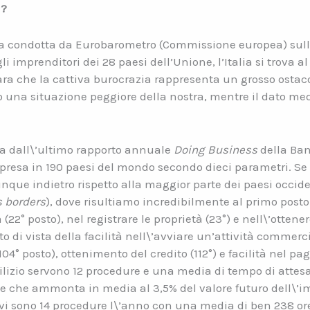
a?
a condotta da Eurobarometro (Commissione europea) sull
 imprenditori dei 28 paesi dell’Unione, l’Italia si trova al
iara che la cattiva burocrazia rappresenta un grosso ostacol
una situazione peggiore della nostra, mentre il dato med
va dall\’ultimo rapporto annuale
Doing Business
della Ba
impresa in 190 paesi del mondo secondo dieci parametri. Se n
que indietro rispetto alla maggior parte dei paesi occident
s borders
), dove risultiamo incredibilmente al primo posto
 (22° posto), nel registrare le proprietà (23°) e nell\’ottener
di vista della facilità nell\’avviare un’attività commerci
04° posto), ottenimento del credito (112°) e facilità nel pag
lizio servono 12 procedure e una media di tempo di attesa 
e che ammonta in media al 3,5% del valore futuro dell\’im
 vi sono 14 procedure l\’anno con una media di ben 238 ore