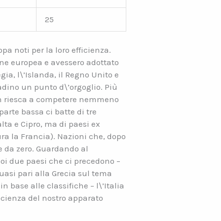
25
pa noti per la loro efficienza.
one europea e avessero adottato
a, l\’Islanda, il Regno Unito e
tadino un punto d\’orgoglio. Più
a non riesca a competere nemmeno
arte bassa ci batte di tre
lta e Cipro, ma di paesi ex
ura la Francia). Nazioni che, dopo
 da zero. Guardando al
 coi due paesi che ci precedono –
uasi pari alla Grecia sul tema
 base alle classifiche – l\’Italia
ficienza del nostro apparato