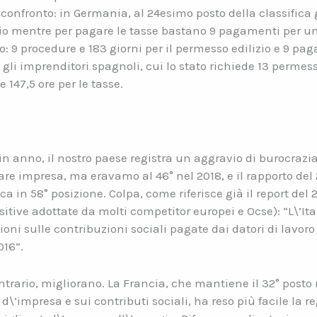
confronto: in Germania, al 24esimo posto della classifica
io mentre per pagare le tasse bastano 9 pagamenti per un t
: 9 procedure e 183 giorni per il permesso edilizio e 9 pag
li imprenditori spagnoli, cui lo stato richiede 13 permessi
 147,5 ore per le tasse.
n anno, il nostro paese registra un aggravio di burocrazia 
 fare impresa, ma eravamo al 46° nel 2018, e il rapporto de
a in 58° posizione. Colpa, come riferisce già il report del
ositive adottate da molti competitor europei e Ocse): “L\’It
ni sulle contribuzioni sociali pagate dai datori di lavoro 
016”.
ontrario, migliorano. La Francia, che mantiene il 32° posto 
d\’impresa e sui contributi sociali, ha reso più facile la r