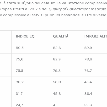
i è stata sull\’orlo del default. La valutazione complessiv
opea riferiti al 2017 e del
Quality of Government Institute
complessivo ai servizi pubblici basandosi su tre diverse c
INDICE EQI
QUALITÀ
IMPARZIALI
80,5
82,3
82,9
75,6
82,9
78,8
75,5
79,3
76,7
38,2
50,8
45,4
31,7
48,3
36,4
24,7
41
29,6