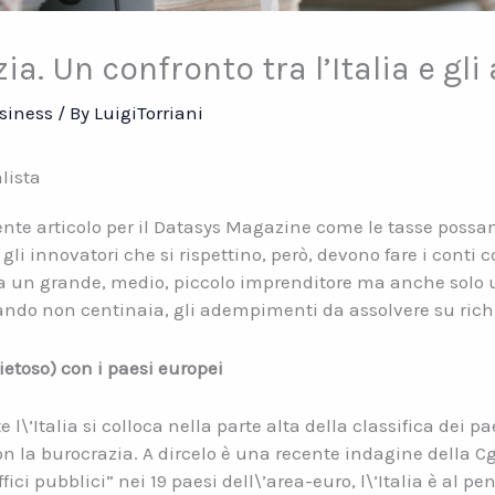
a. Un confronto tra l’Italia e gli 
siness
/ By
LuigiTorriani
lista
nte articolo per il Datasys Magazine come le tasse possa
 gli innovatori che si rispettino, però, devono fare i conti
sia un grande, medio, piccolo imprenditore ma anche solo u
uando non centinaia, gli adempimenti da assolvere su richi
ietoso) con i paesi europei
l\’Italia si colloca nella parte alta della classifica dei p
on la burocrazia. A dircelo è una recente indagine della Cg
uffici pubblici” nei 19 paesi dell\’area-euro, l\’Italia è al 