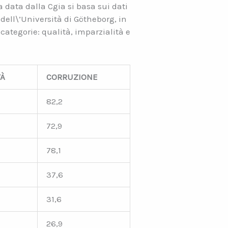
a data dalla Cgia si basa sui dati
dell\’Università di Götheborg, in
ategorie: qualità, imparzialità e
TÀ
CORRUZIONE
82,2
72,9
78,1
37,6
31,6
26,9