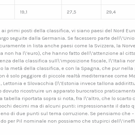
19,1
27,5
29,4
 primi posti della classifica, vi siano paesi del Nord Euro
rgo seguite dalla Germania. Se facessero parte dell\’Uni
amente in lista anche paesi come la Svizzera, la Norvegi
ma non ha l\’euro), che hanno fatto dell\’attenzione al cit
enza della classifica sull\’imposizione fiscale, l\’Itali
o la metà della classifica, e con la Spagna, che pur nella p
on è solo peggiore di piccole realtà mediterranee come Ma
, Lettonia e Slovacchia (l\’Estonia invece tallona addiritt
dovuto ricostruire un apparato burocratico praticamente
 tabella riportata sopra si nota, fra l\’altro, che lo scarto
 pochi decimi ma di alcuni punti: impressionante il dato q
meno di due punti sul tema corruzione. Se pensiamo che – in
ndo per Pil nominale non possiamo che stupirci dell\’inef