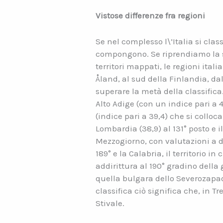
Vistose differenze fra regioni
Se nel complesso l\’Italia si class
compongono. Se riprendiamo la s
territori mappati, le regioni ital
Åland, al sud della Finlandia, d
superare la metà della classifica. 
Alto Adige (con un indice pari a 4
(indice pari a 39,4) che si colloc
Lombardia (38,9) al 131° posto e il
Mezzogiorno, con valutazioni a di
189° e la Calabria, il territorio 
addirittura al 190° gradino della 
quella bulgara dello Severozapad
classifica ciò significa che, in T
Stivale.