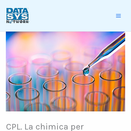
Skip
to
content
MAI
ME
CPL. La chimica per