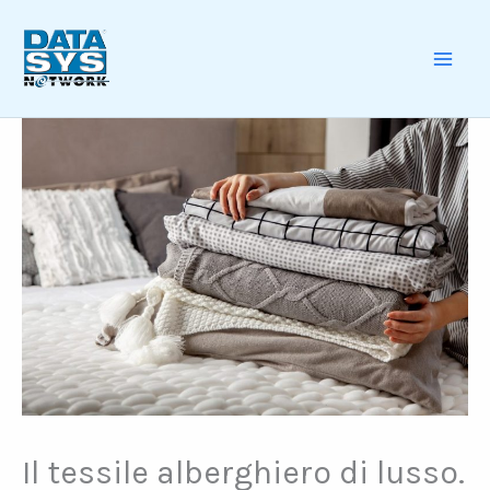
Skip
to
content
MAI
ME
Il tessile alberghiero di lusso.