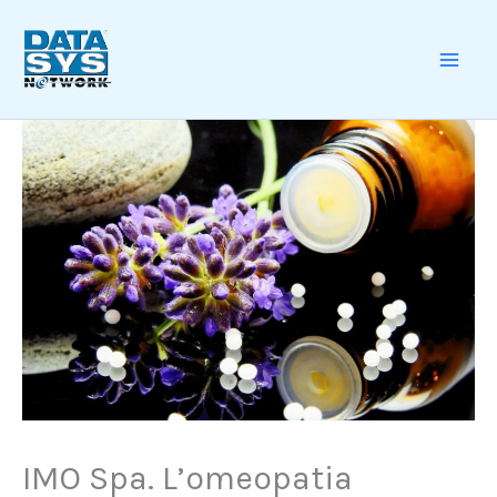
Skip
to
content
MAI
ME
IMO Spa. L’omeopatia