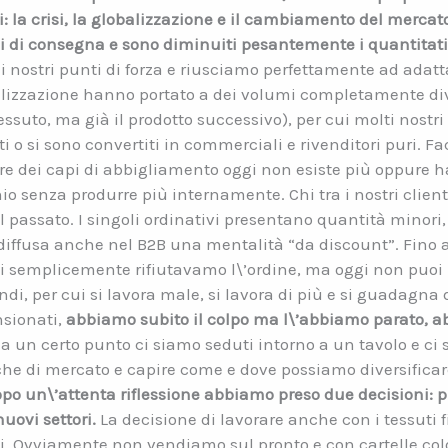
ori: la crisi, la globalizzazione e il cambiamento del mercat
i di consegna e sono diminuiti pesantemente i quantitati
i nostri punti di forza e riusciamo perfettamente ad adattar
balizzazione hanno portato a dei volumi completamente dive
essuto, ma già il prodotto successivo), per cui molti nostri
iti o si sono convertiti in commerciali e rivenditori puri. 
are dei capi di abbigliamento oggi non esiste più oppure
o senza produrre più internamente. Chi tra i nostri clien
al passato. I singoli ordinativi presentano quantità minori,
è diffusa anche nel B2B una mentalità “da discount”. Fino 
ui semplicemente rifiutavamo l\’ordine, ma oggi non puoi p
ndi, per cui si lavora male, si lavora di più e si guadagna
nsionati,
abbiamo subito il colpo ma l\’abbiamo parato, a
 a un certo punto ci siamo seduti intorno a un tavolo e ci
che di mercato e capire come e dove possiamo diversificare
po un\’attenta riflessione abbiamo preso due decisioni: pr
nuovi settori.
La decisione di lavorare anche con i tessuti 
enti. Ovviamente non vendiamo sul pronto e con cartelle c