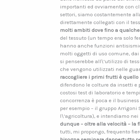
importanti ed ovviamente con cli
settori, siamo costantemente all
direttamente collegati con il tes
molti ambiti dove fino a qualche
del tessuto (un tempo era solo ferr
hanno anche funzioni antisismiche
molti oggetti di uso comune, dai
si penserebbe all\’utilizzo di te
che vengono utilizzati nelle guarn
raccogliere i primi frutti è quello
difendono le colture da insetti e
costosi test di laboratorio e temp
concorrenza è poca e il business 
per esempio – il gruppo Arrigoni
l\’agricoltura), e intendiamo ne
dunque – oltre alla velocità – la f
tutti, mi propongo, frequento fie
bisogna seminare dappertutto per