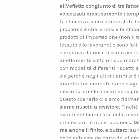
all\’effetto congiunto di tre fatt
velocizzati drasticamente i temp
l\’efficienza sono sempre stati de
problema è che la crisi e la glo
prodotti di importazione (non il t
tessuto e lo lavorano) o sono fall
comprava da noi il tessuto per f
direttamente sotto un suo marchi
con modalità differenti rispetto 
sia perché negli ultimi anni si 
quantitativi ordinati erano esig
nessuno, quello che arriva lo pre
questo scenario ci siamo ridime
siamo riusciti a resistere
. Finché
avanti dobbiamo fare delle ricer
interessanti e nuovi business.
Do
ma anche il finito, e buttarci su 
delle richieste da parte dei cli