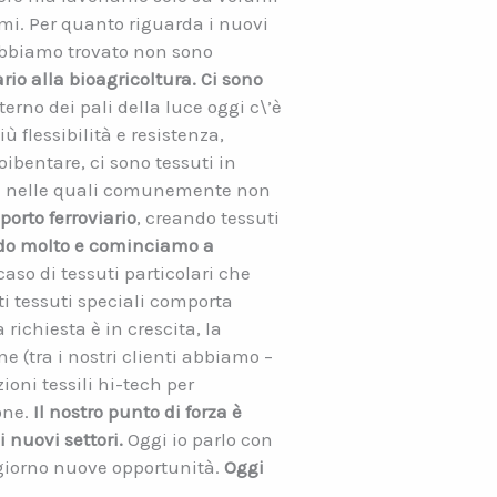
mi. Per quanto riguarda i nuovi
 abbiamo trovato non sono
ario alla bioagricoltura. Ci sono
terno dei pali della luce oggi c\’è
ù flessibilità e resistenza,
ibentare, ci sono tessuti in
ioni nelle quali comunemente non
sporto ferroviario
, creando tessuti
ndo molto e cominciamo a
caso di tessuti particolari che
ti tessuti speciali comporta
richiesta è in crescita, la
e (tra i nostri clienti abbiamo –
oni tessili hi-tech per
one.
Il nostro punto di forza è
i nuovi settori.
Oggi io parlo con
i giorno nuove opportunità.
Oggi