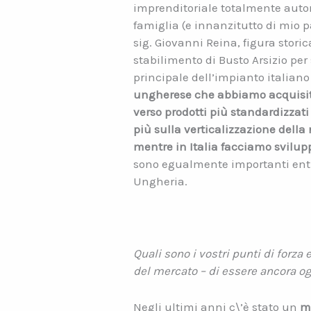
imprenditoriale totalmente auton
famiglia (e innanzitutto di mio p
sig. Giovanni Reina, figura stori
stabilimento di Busto Arsizio per
principale dell’impianto italiano 
ungherese
che abbiamo acquisit
verso prodotti più standardizza
più sulla verticalizza
zione della 
mentre in Italia facciamo
svilup
sono egualmente importanti entra
Ungheria.
Quali sono i vostri punti di forza 
del mercato – di essere ancora og
Negli ultimi anni c\’è stato un
mu