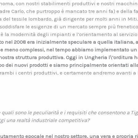
oma, con nostri stabilimenti produttivi e nostri macchinar
adre Carlo, che purtroppo è mancato tre anni fa) e della fa
ca del tessile lombardo, già dirigente per molti anni in Mit
 soddisfare le esigenze di un mercato sempre più frenetico 
è la modernità degli impianti e l’orientamento al servizio 
o nel 2008 era
inizialmente speculare a quella italiana,
ti e meno complessi, nel tempo
abbiamo implementato un 
nostra struttura produttiva.
Oggi in Ungheria l\’orditura
h
po dei nuovi prodotti e siamo principalmente
orientati all
mbi i centri produttivi, e certamente andremo avanti a lav
e quali sono le peculiarità e i requisiti che consentono a Ti
gi una realtà industriale competitiva?
tamento epocale nel nostro settore, una vera e propria r