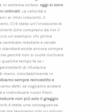
o
. In estrema sintesi:
oggi si sono
vi ordinati
. La velocità e
ci ai ritmi crescenti. Il
rsi. C\’è stata un\’invasione di
 clienti (che comprano da noi il
Faccio un esempio: chi prima
 ha cambiato mestiere e vende
ti standard esiste ancora compra
 sia perché non si vuole rischiare
a qualche tempo fa se i
ermetterti di rifiutarne
 di meno. Inevitabilmente in
bbiamo sempre reinvestito e
 siamo detti: se vogliamo andare
 e individuare nuovi filoni
odurre non più solo il greggio
finiti è stata una conseguenza
olore ma lavoriamo solo su volumi