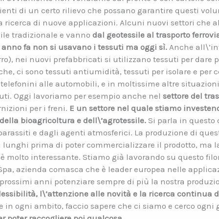
enti di un certo rilievo che possano garantire questi volu
a ricerca di nuove applicazioni. Alcuni nuovi settori che
sile tradizionale e vanno
dal geotessile al trasporto ferrovi
 anno fa non si usavano i tessuti ma oggi sì.
Anche all\’in
o), nei nuovi prefabbricati si utilizzano tessuti per dare pi
, ci sono tessuti antiumidità, tessuti per isolare e per co
 telefonini alle automobili, e in moltissime altre situaz
ssuti. Oggi lavoriamo per esempio anche nel
settore del tra
izioni per i freni.
E un settore nel quale stiamo investe
 della bioagricoltura e dell\’agrotessile.
Si parla in questo 
 parassiti e dagli agenti atmosferici. La produzione di ques
i lunghi prima di poter commercializzare il prodotto, ma la 
è molto interessante. Stiamo già lavorando su questo filon
 Spa, azienda comasca che è leader europea nelle applicazi
i prossimi anni potenziare sempre di più la nostra produzi
lessibilità, l\’attenzione alle novità e la ricerca continua d
re in ogni ambito, faccio sapere che ci siamo e cerco ogn
 poter raccogliere poi qualcosa.