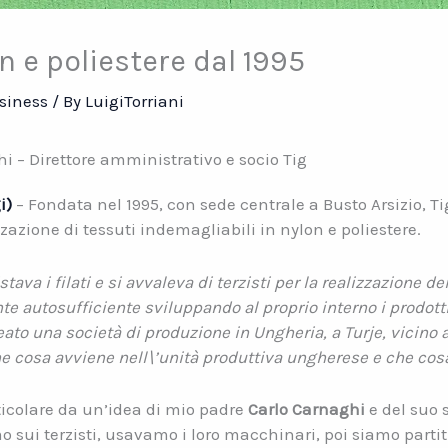
on e poliestere dal 1995
siness
/ By
LuigiTorriani
i – Direttore amministrativo e socio Tig
i)
– Fondata nel 1995, con sede centrale a Busto Arsizio, T
azione di tessuti indemagliabili in nylon e poliestere.
tava i filati e si avvaleva di terzisti per la realizzazione de
e autosufficiente sviluppando al proprio interno i prodotti
ato una società di produzione in Ungheria, a Turje, vicino a
he cosa avviene nell\’unità produttiva ungherese e che cos
icolare da un’idea di mio padre
Carlo Carnaghi
e del suo 
sui terzisti, usavamo i loro macchinari, poi siamo parti