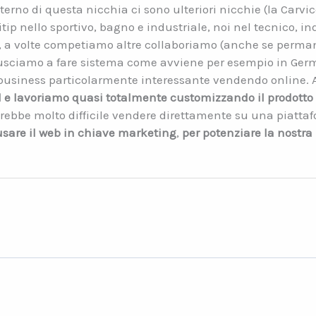
interno di questa nicchia ci sono ulteriori nicchie (la Carv
Sitip nello sportivo, bagno e industriale, noi nel tecnico, i
, a volte competiamo altre collaboriamo (anche se perman
usciamo a fare sistema come avviene per esempio in Germ
usiness particolarmente interessante vendendo online. A
e lavoriamo quasi totalmente customizzando il prodotto su
sarebbe molto difficile vendere direttamente su una piat
usare il web in chiave marketing
,
per potenziare la nostra