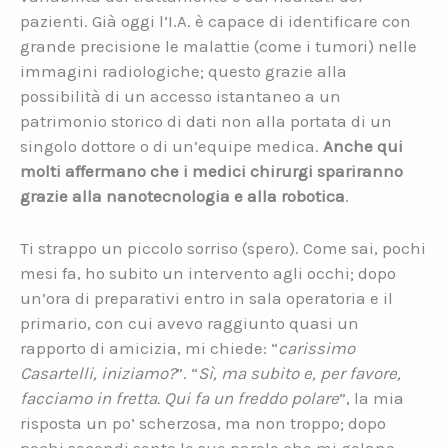
pazienti. Già oggi l’I.A. è capace di identificare con
grande precisione le malattie (come i tumori) nelle
immagini radiologiche; questo grazie alla
possibilità di un accesso istantaneo a un
patrimonio storico di dati non alla portata di un
singolo dottore o di un’equipe medica.
Anche qui
molti affermano che i medici chirurgi spariranno
grazie alla nanotecnologia e alla robotica
.
Ti strappo un piccolo sorriso (spero). Come sai, pochi
mesi fa, ho subito un intervento agli occhi; dopo
un’ora di preparativi entro in sala operatoria e il
primario, con cui avevo raggiunto quasi un
rapporto di amicizia, mi chiede: “
carissimo
Casartelli, iniziamo?
”. “
Sì, ma subito e, per favore,
facciamo in fretta. Qui fa un freddo polare
”, la mia
risposta un po’ scherzosa, ma non troppo; dopo
pochi secondi sento le sue parole che mi gelano