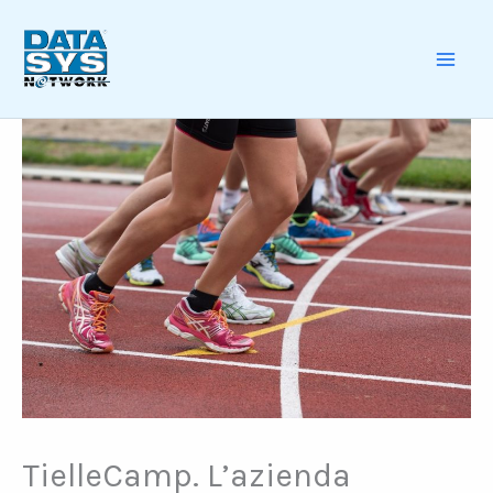
Skip
to
content
MAI
ME
TielleCamp. L’azienda