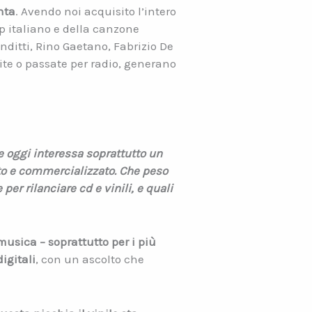
nta
. Avendo noi acquisito l’intero
op italiano e della canzone
nditti, Rino Gaetano, Fabrizio De
te o passate per radio, generano
e oggi interessa soprattutto un
tto e commercializzato. Che peso
per rilanciare cd e vinili, e quali
musica – soprattutto per i più
igitali
, con un ascolto che