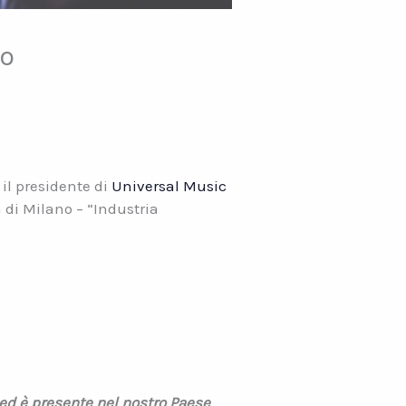
co
il presidente di
Universal Music
a di Milano – “Industria
ed è presente nel nostro Paese