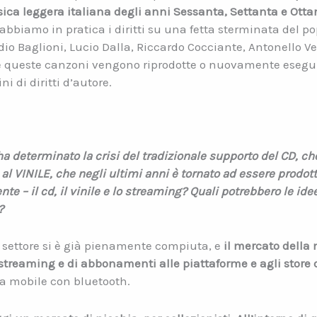
ica leggera italiana degli anni Sessanta, Settanta e Otta
abbiamo in pratica i diritti su una fetta sterminata del p
udio Baglioni, Lucio Dalla, Riccardo Cocciante, Antonello Ve
che queste canzoni vengono riprodotte o nuovamente esegui
ni di diritti d’autore.
ha determinato la crisi del tradizionale supporto del CD, ch
o al VINILE, che negli ultimi anni è tornato ad essere prodo
te – il cd, il vinile e lo streaming? Quali potrebbero le idee 
?
o settore si è già pienamente compiuta, e
il mercato della 
i streaming e di abbonamenti alle piattaforme e agli store d
a mobile con bluetooth.