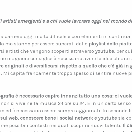
li artisti emergenti e a chi vuole lavorare oggi nel mondo d
una carriera oggi molto difficile e con elementi in continua
a ma stanno per essere superati dalle
playlist delle piat
ersi artisti che vengono scoperti attraverso
youtube
, per cu
 mio maggiore consiglio: è necessario avere le idee chiare 
e originali e diversificarsi rispetto a quello che c’è già in 
. Mi capita francamente troppo spesso di sentire nuove pr
cografia è necessario capire innanzitutto una cosa: ci vu
 non si vive nella musica 24 ore su 24. E in un certo senso
oro ed è necessario essere sempre aggiornati. In secondo l
sul web, conoscere bene i social network e youtube
sia c
me possibili contesti nei quali scoprire nuovi talenti.
Il 