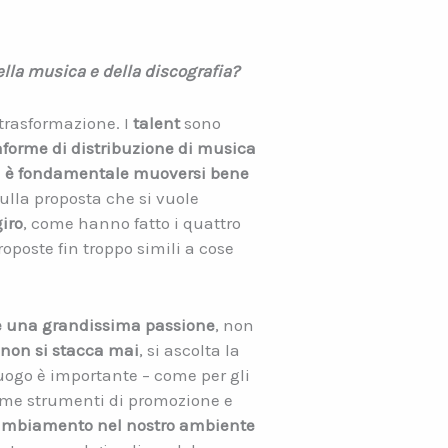
ella musica e della discografia?
 trasformazione. I
talent
sono
taforme di distribuzione di musica
i
è fondamentale muoversi bene
sulla proposta che si vuole
giro
, come hanno fatto i quattro
oposte fin troppo simili a cose
ole una grandissima passione
, non
non si stacca mai
, si ascolta la
uogo è importante – come per gli
ome strumenti di promozione e
cambiamento nel nostro ambiente