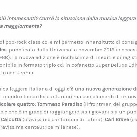
i più interessanti? Com’è la situazione della musica leggera 
nta maggiormente?
i pop-rock classico, e mi permetto innanzitutto di consigl
les
, pubblicata dalla Universal a novembre 2018 in occa
1968). La nuova edizione è ricchissima di inediti e di regi
onibile in formato triplo cd, in cofanetto Super Deluxe Edi
to con 4 vinili.
ica leggera italiana di oggi:
c’è una nuova generazione di 
al mondo storico dei cantautori ma con elementi di rinnov
ticolare quattro:
Tommaso Paradiso
(il frontman del grup
o e che è in grado di raggiungere sia i giovani sia un pub
;
Calcutta
(bravissimo cantautore di Latina);
Carl Brave
(c
bravissima cantautrice milanese).