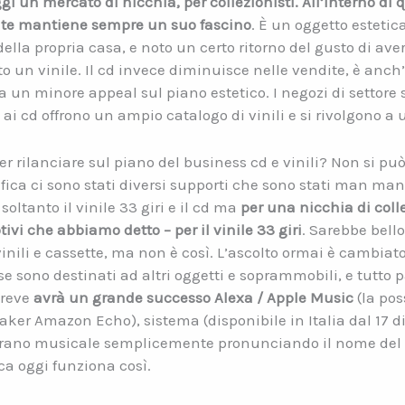
gi un mercato di nicchia, per collezionisti. All’interno di q
nte mantiene sempre un suo fascino
. È un oggetto esteti
ella propria casa, e noto un certo ritorno del gusto di ave
to un vinile. Il cd invece diminuisce nelle vendite, è anch
a un minore appeal sul piano estetico. I negozi di settore s
 ai cd offrono un ampio catalogo di vinili e si rivolgono a
er rilanciare sul piano del business cd e vinili? Non si pu
fica ci sono stati diversi supporti che sono stati man mano 
oltanto il vinile 33 giri e il cd ma
per una nicchia di coll
tivi che abbiamo detto – per il vinile 33 giri
. Sarebbe bell
, vinili e cassette, ma non è così. L’ascolto ormai è cambiat
ase sono destinati ad altri oggetti e soprammobili, e tutt
breve
avrà un grande successo Alexa / Apple Music
(la pos
eaker Amazon Echo), sistema (disponibile in Italia dal 17
ano musicale semplicemente pronunciando il nome del can
ca oggi funziona così.