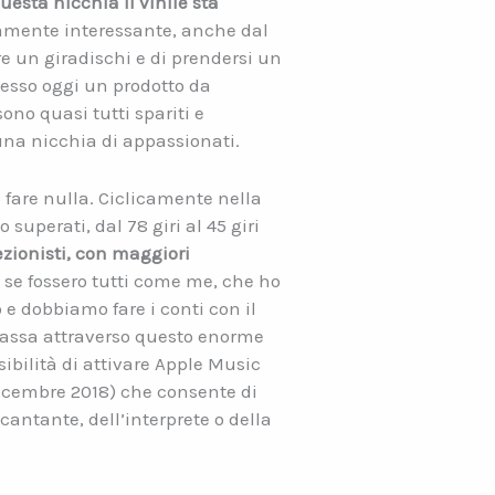
uesta nicchia il vinile sta
camente interessante, anche dal
re un giradischi e di prendersi un
’esso oggi un prodotto da
ono quasi tutti spariti e
 una nicchia di appassionati.
ò fare nulla. Ciclicamente nella
superati, dal 78 giri al 45 giri
ezionisti, con maggiori
o se fossero tutti come me, che ho
o e dobbiamo fare i conti con il
o passa attraverso questo enorme
sibilità di attivare Apple Music
 dicembre 2018) che consente di
tante, dell’interprete o della