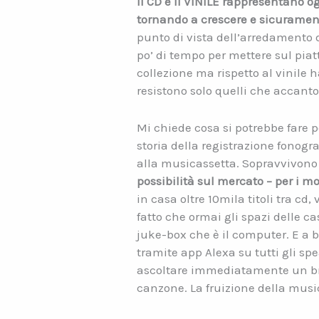
Il CD e il VINILE rappresentano og
tornando a crescere e sicurame
punto di vista dell’arredamento d
po’ di tempo per mettere sul piat
collezione ma rispetto al vinile h
resistono solo quelli che accanto
Mi chiede cosa si potrebbe fare p
storia della registrazione fonogra
alla musicassetta. Sopravvivono s
possibilità sul mercato – per i mo
in casa oltre 10mila titoli tra cd
fatto che ormai gli spazi delle c
juke-box che è il computer. E a 
tramite app Alexa su tutti gli sp
ascoltare immediatamente un br
canzone. La fruizione della musi