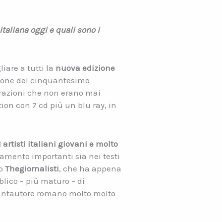
italiana oggi e quali sono i
iare a tutti la
nuova edizione
sione del cinquantesimo
strazioni che non erano mai
tion con 7 cd più un blu ray, in
artisti italiani giovani e molto
amento importanti sia nei testi
po
Thegiornalisti
, che ha appena
blico – più maturo – di
antautore romano molto molto