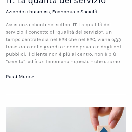
IT. La qualità del servizio
Aziende e business
,
Economia e Società
Assistenza clienti nel settore IT. La qualità del
servizio Il concetto di “qualità del servizio”, un
tempo centrale sia nel B2B che nel B2C, viene oggi
trascurato dalle grandi aziende private e dagli enti
pubblici. Il cliente non è più al centro, non è più
“servito”, ed è un fenomeno – questo – che stiamo
Assistenza
Read More »
clienti
nel
settore
IT.
La
qualità
del