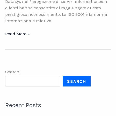
Datasys nell\’erogazione di servizi informatici per i
clienti hanno consentito di raggiungere questo
prestigioso riconoscimento. La ISO 9001 è la norma
internazionale relativa
Datasys
Read More »
Network
ottiene
la
certificazione
ISO
Search
9001
SEARCH
Recent Posts