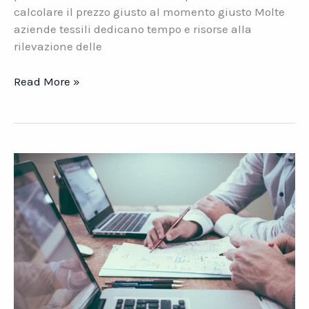
calcolare il prezzo giusto al momento giusto Molte
aziende tessili dedicano tempo e risorse alla
rilevazione delle
Tessile.
Read More »
Come
l’Assicurazione
Qualità
ti
fa
risparmiare