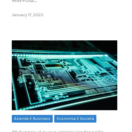
MNFPUGs…
January 17, 2023
Aziende E Business
Economia E Società
TD Synnex. Il nuovo colosso leader nella