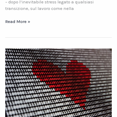
– dopo l’inevitabile stress legato a qualsiasi
transizione, sul lavoro come nella
Contabilità.
Read More »
L\’incubo
delle
“soluzioni
internazionali”