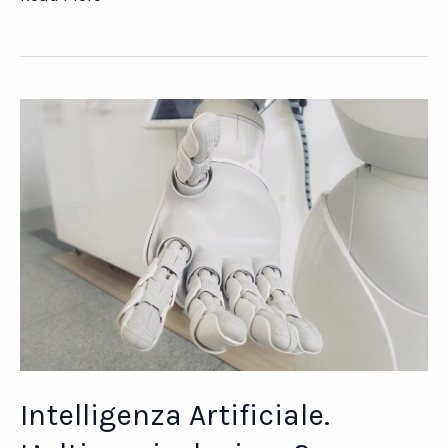
Watsonx.
Le
soluzioni
di
Datasys
Network
Intelligenza Artificiale.