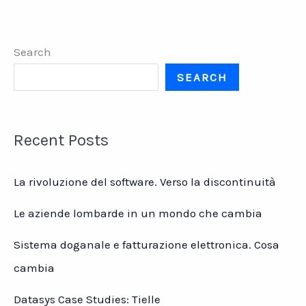
aziendali.
Missione
impossibile?
Search
SEARCH
Recent Posts
La rivoluzione del software. Verso la discontinuità
Le aziende lombarde in un mondo che cambia
Sistema doganale e fatturazione elettronica. Cosa
cambia
Datasys Case Studies: Tielle