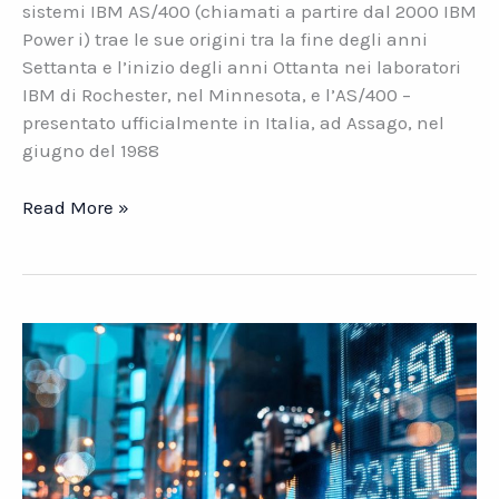
sistemi IBM AS/400 (chiamati a partire dal 2000 IBM
Power i) trae le sue origini tra la fine degli anni
Settanta e l’inizio degli anni Ottanta nei laboratori
IBM di Rochester, nel Minnesota, e l’AS/400 –
presentato ufficialmente in Italia, ad Assago, nel
giugno del 1988
IBM
Read More »
Power
i.
Evoluzione
e
roadmap