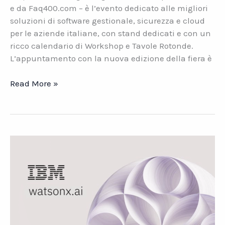
e da Faq400.com – è l’evento dedicato alle migliori
soluzioni di software gestionale, sicurezza e cloud
per le aziende italiane, con stand dedicati e con un
ricco calendario di Workshop e Tavole Rotonde.
L’appuntamento con la nuova edizione della fiera è
ICT
Read More »
Village.
L’evento
di
riferimento
per
l’innovazione
IT
in
Italia