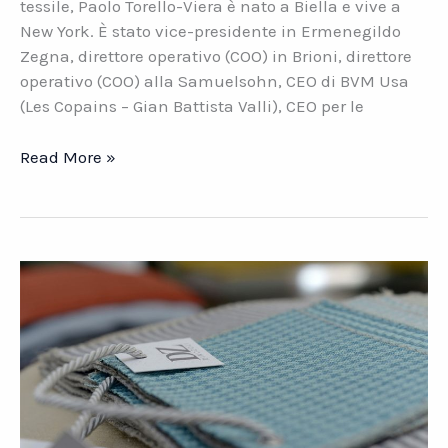
tessile, Paolo Torello-Viera è nato a Biella e vive a
New York. È stato vice-presidente in Ermenegildo
Zegna, direttore operativo (COO) in Brioni, direttore
operativo (COO) alla Samuelsohn, CEO di BVM Usa
(Les Copains – Gian Battista Valli), CEO per le
Coronavirus
Read More »
e
settore
tessile.
Due
domande
a
P.
Torello-
Viera