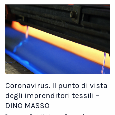
vista
degli
imprenditori
tessili
–
Roberto
Rossetti
Coronavirus. Il punto di vista
degli imprenditori tessili –
DINO MASSO