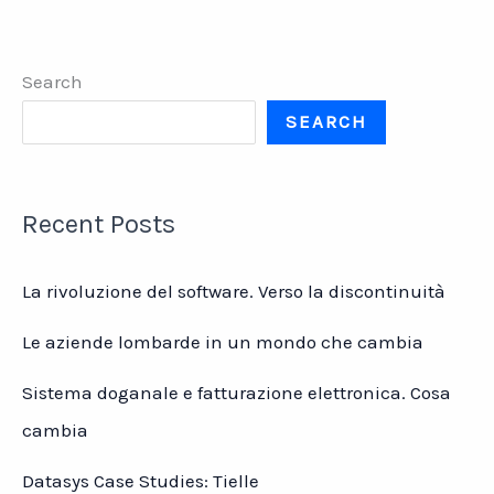
di
vista
degli
Search
imprenditori
tessili
SEARCH
–
MASSIMO
MARCHI
Recent Posts
La rivoluzione del software. Verso la discontinuità
Le aziende lombarde in un mondo che cambia
Sistema doganale e fatturazione elettronica. Cosa
cambia
Datasys Case Studies: Tielle