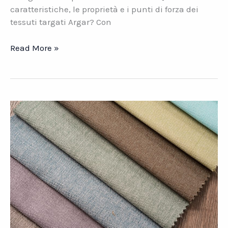
caratteristiche, le proprietà e i punti di forza dei
tessuti targati Argar? Con
Argar.
Read More »
L’abbigliamento
protettivo
Made
in
Italy