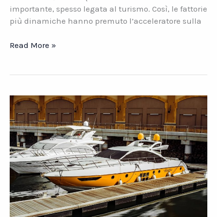
importante, spesso legata al turismo. Così, le fattorie
più dinamiche hanno premuto l’acceleratore sulla
Agricoltura
Read More »
Smart,
il
boom
post
pandemia