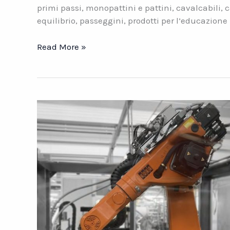
primi passi, monopattini e pattini, cavalcabili, c
equilibrio, passeggini, prodotti per l’educazione 
Datasys
Read More »
Case
Studies:
Italtrike