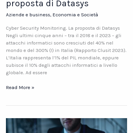
proposta di Datasys
Aziende e business
,
Economia e Società
Cyber Security Monitoring. La proposta di Datasys
Negli ultimi cinque anni – tra il 2018 e il 2023 – gli
attacchi informatici sono cresciuti del 40% nel
mondo e del 300% (!) in Italia (Rapporto Clusit 2023).
L’Italia rappresenta l’1% del PIL mondiale, eppure
subisce il 10% degli attacchi informatici a livello
globale. Ad essere
Cyber
Read More »
Security
Monitoring.
La
proposta
di
Datasys