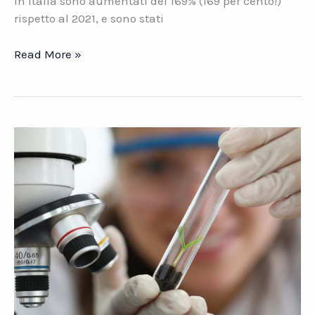
in Italia sono aumentati del 169% (169 per cento!)
rispetto al 2021, e sono stati
Italia
Read More »
nel
mirino
degli
hacker.
I
rischi
per
le
PMI