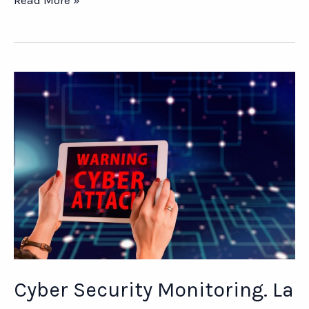
Read More »
NIS
2
e
Cybersecurity.
I
nuovi
obblighi
Cyber Security Monitoring. La