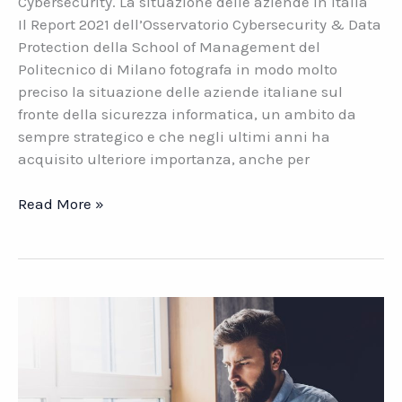
Cybersecurity. La situazione delle aziende in Italia
Il Report 2021 dell’Osservatorio Cybersecurity & Data
Protection della School of Management del
Politecnico di Milano fotografa in modo molto
preciso la situazione delle aziende italiane sul
fronte della sicurezza informatica, un ambito da
sempre strategico e che negli ultimi anni ha
acquisito ulteriore importanza, anche per
Cybersecurity.
Read More »
La
situazione
delle
aziende
in
Italia