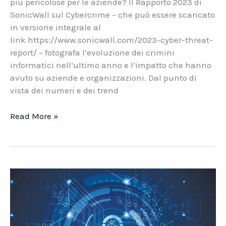
più pericolose per le aziende? Il Rapporto 2023 di
SonicWall sul Cybercrime – che può essere scaricato
in versione integrale al
link https://www.sonicwall.com/2023-cyber-threat-
report/ – fotografa l’evoluzione dei crimini
informatici nell’ultimo anno e l’impatto che hanno
avuto su aziende e organizzazioni. Dal punto di
vista dei numeri e dei trend
Cybercrime
Read More »
e
PMI
italiane.
Quali
sono
le
minacce
più