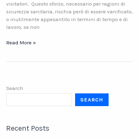
visitatori. Questo sforzo, necessario per ragioni di
sicurezza sanitaria, rischia però di essere vanificato,
o inutilmente appesantito in termini di tempo e di
lavoro, se non
Regulation
Read More »
Portal
by
Datasys.
Soluzioni
per
Search
la
gestione
SEARCH
dell’emergenza
in
azienda
Recent Posts