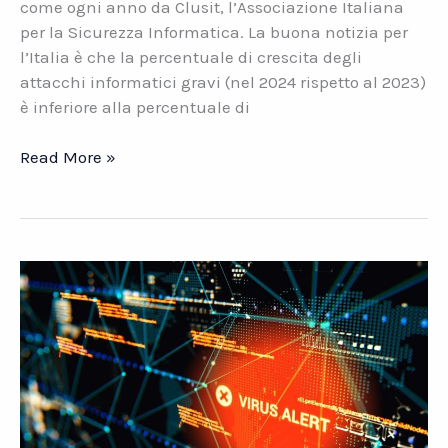
come ogni anno da Clusit, l’Associazione Italiana
per la Sicurezza Informatica. La buona notizia per
l’Italia è che la percentuale di crescita degli
attacchi informatici gravi (nel 2024 rispetto al 2023)
è inferiore alla percentuale di
Cybercrime
Read More »
in
Italia.
Perché
la
situazione
continua
ad
essere
critica?