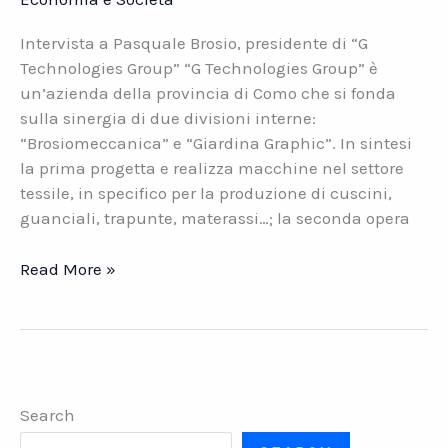
Intervista a Pasquale Brosio, presidente di “G
Technologies Group” “G Technologies Group” è
un’azienda della provincia di Como che si fonda
sulla sinergia di due divisioni interne:
“Brosiomeccanica” e “Giardina Graphic”. In sintesi
la prima progetta e realizza macchine nel settore
tessile, in specifico per la produzione di cuscini,
guanciali, trapunte, materassi…; la seconda opera
G
Read More »
Technologies
Group.
Macchine
per
il
Search
tessile
e