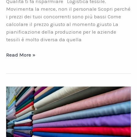
Qualità ti fa risparmiare Logistica tessile.
Movimenta la merce, non il personale Scopri perché
i prezzi dei tuoi concorrenti sono più bassi Come
calcolare il prezzo giusto al momento giusto La
pianificazione della produzione per le aziende
tessili è molto diversa da quella
TESSILE.
Read More »
Gestire
\”a
vista\”
il
livello
di
occupazione
dei
centri
di