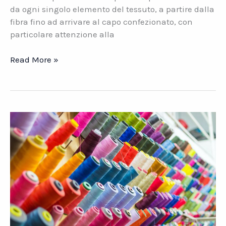
da ogni singolo elemento del tessuto, a partire dalla
fibra fino ad arrivare al capo confezionato, con
particolare attenzione alla
Tessile.
Read More »
Il
Passaporto
per
far
viaggiare
i
tuoi
prodotti