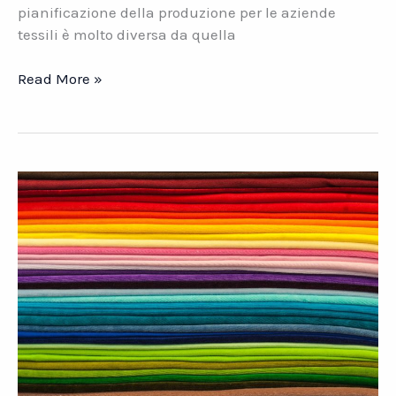
pianificazione della produzione per le aziende
tessili è molto diversa da quella
TESSILE.
Read More »
Gestire
\”a
vista\”
il
livello
di
occupazione
dei
centri
di
lavoro