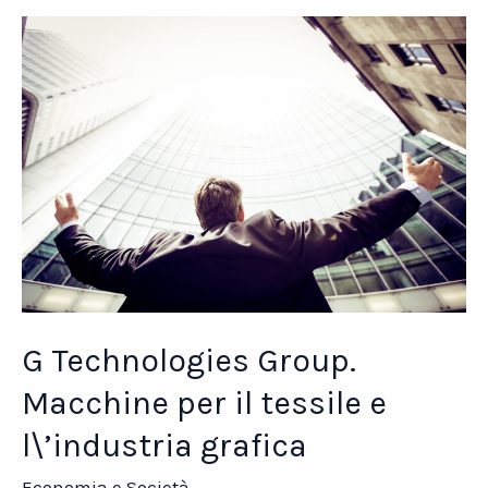
prezzi
dei
tuoi
concorrenti
sono
più
bassi
G Technologies Group.
Macchine per il tessile e
l\’industria grafica
Economia e Società