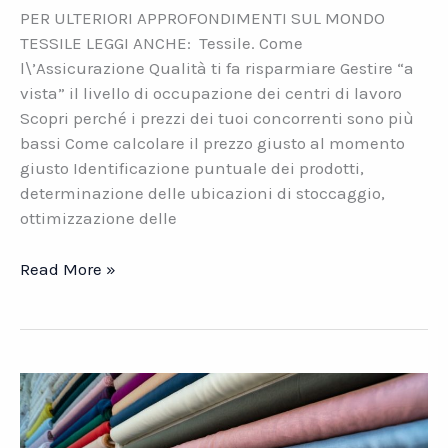
PER ULTERIORI APPROFONDIMENTI SUL MONDO
TESSILE LEGGI ANCHE: Tessile. Come
l\’Assicurazione Qualità ti fa risparmiare Gestire “a
vista” il livello di occupazione dei centri di lavoro
Scopri perché i prezzi dei tuoi concorrenti sono più
bassi Come calcolare il prezzo giusto al momento
giusto Identificazione puntuale dei prodotti,
determinazione delle ubicazioni di stoccaggio,
ottimizzazione delle
Logistica
Read More »
tessile.
Movimenta
la
merce,
non
il
personale