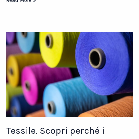
TESSILE.
Come
calcolare
il
prezzo
giusto
al
momento
giusto
Tessile. Scopri perché i