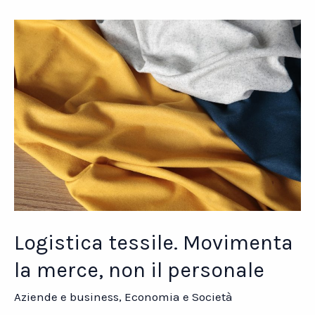
ti
fa
risparmiare
Logistica tessile. Movimenta
la merce, non il personale
Aziende e business
,
Economia e Società